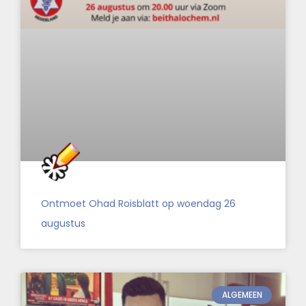
Ontmoet Ohad Roisblatt op woendag 26
augustus
ALGEMEEN