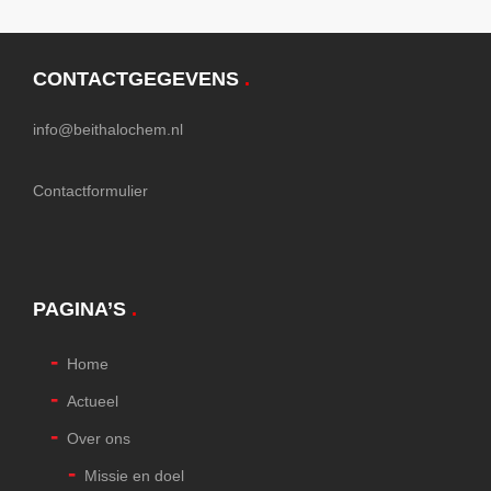
CONTACTGEGEVENS
.
info@beithalochem.nl
Contactformulier
PAGINA’S
.
Home
Actueel
Over ons
Missie en doel