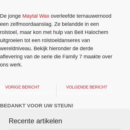
De jonge
Maytal Wax
overleefde ternauwernood
een zelfmoordaanslag. Ze belandde in een
rolstoel, maar kon met hulp van Beit Halochem
uitgroeien tot een rolstoeldanseres van
wereldniveau. Bekijk hieronder de derde
aflevering van de serie die Family 7 maakte over
ons werk.
VORIGE BERICHT
VOLGENDE BERICHT
Family7 in actie voor Beit Halochem Aflevering 4
Bronzen medaille voor Oren Blitzblau op WK
BEDANKT VOOR UW STEUN!
Recente artikelen