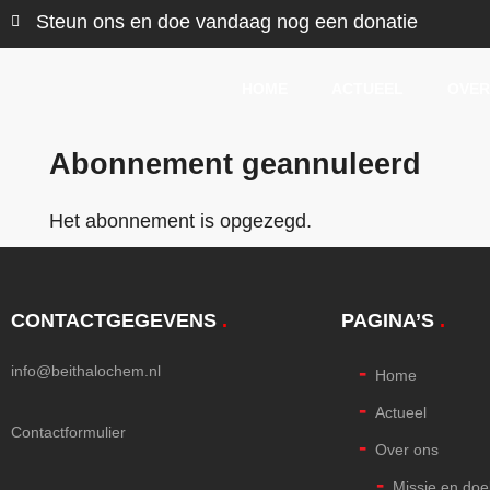
Steun ons en doe vandaag nog een donatie
HOME
ACTUEEL
OVER
Abonnement geannuleerd
Het abonnement is opgezegd.
CONTACTGEGEVENS
.
PAGINA’S
.
info@beithalochem.nl
Home
Actueel
Contactformulier
Over ons
Missie en doe