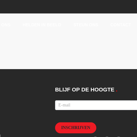
 ONS
HELDEN IN BEELD
STEUN ONS
CONTACT
BLIJF OP DE HOOGTE
.
Nieuwsbrief
INSCHRIJVEN
l