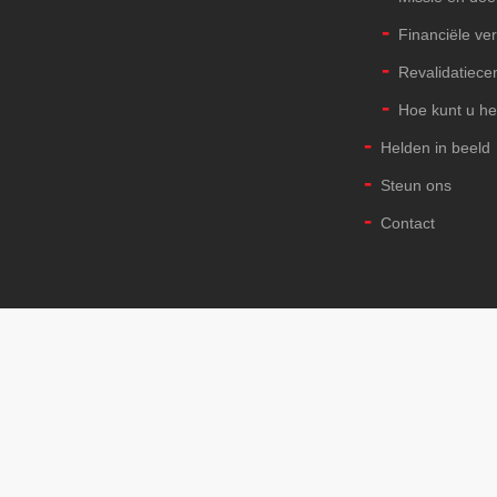
Financiële ve
Revalidatiece
Hoe kunt u h
Helden in beeld
Steun ons
Contact