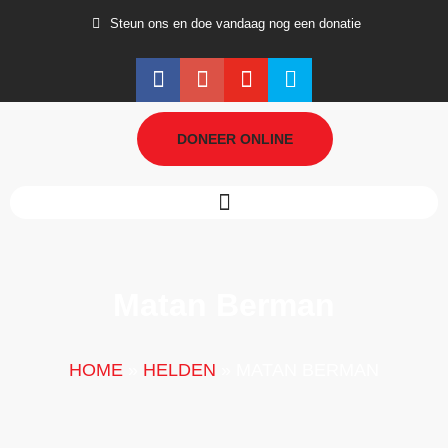
Steun ons en doe vandaag nog een donatie
DONEER ONLINE
Matan Berman
HOME
»
HELDEN
»
MATAN BERMAN