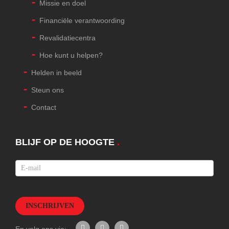
Missie en doel
Financiële verantwoording
Revalidatiecentra
Hoe kunt u helpen?
Helden in beeld
Steun ons
Contact
BLIJF OP DE HOOGTE
.
Nieuwsbrief
INSCHRIJVEN
En volg ons via: